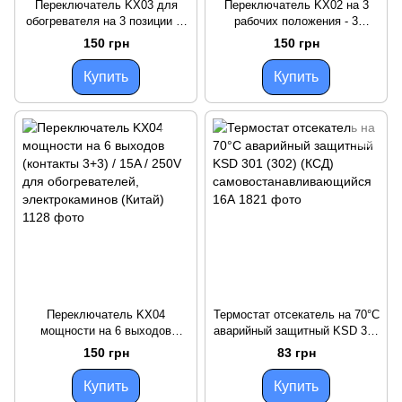
Переключатель KX03 для
Переключатель KX02 на 3
обогревателя на 3 позиции (5
рабочих положения - 3
выходов 3*2)
выхода (контакты 3+0) / 16A /
150 грн
150 грн
250V для
обогревателей,каминов
Купить
Купить
Переключатель KX04
Термостат отсекатель на 70°С
мощности на 6 выходов
аварийный защитный KSD 301
(контакты 3+3) / 15A / 250V
(302) (КСД)
150 грн
83 грн
для обогревателей,
самовостанавливающийся
электрокаминов (Китай)
16А
Купить
Купить