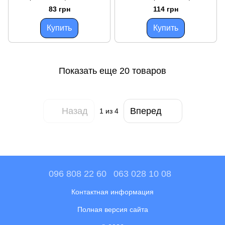
301(302) (КСД)
KSD 301(302) (КСД)
83 грн
114 грн
самовостанавливающийся
самовостанавливающийся
16А
16А
Купить
Купить
Показать еще 20 товаров
Назад
Вперед
1
из 4
096 808 22 60
063 028 10 08
Контактная информация
Полная версия сайта