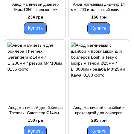
Анод магниевый диаметр
Анод магниевый диаметр 14
16мм L350 шпилька - м6
мм L200 итальянский шпилька
Италия
- м4
234 грн
166 грн
Купить
Купить
Анод магниевый для бойлера
Анод магниевый с шайбой и
Thermex, Garanterm Ø14мм /
прокладкой для бойлеров
L=200мм / резьба M4*10мм
Bosh и Tesy с мокрым тэном
150 грн
265 грн
Ø25мм / L=300мм / резьба
M8*25мм Kawai
Купить
Купить