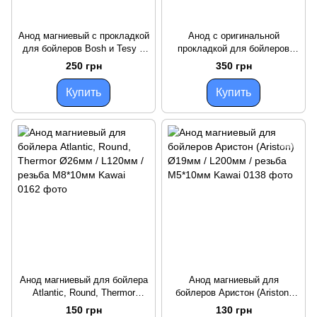
Анод магниевый с прокладкой
Анод с оригинальной
для бойлеров Bosh и Tesy с
прокладкой для бойлеров
мокрым тэном Ø26мм /
Bosh и Tesy с мокрым тэном
250 грн
350 грн
L200мм / резьба M8*25мм
Ø26мм / L200мм / резьба
Kawai
M8*25мм Kawai
Купить
Купить
Анод магниевый для бойлера
Анод магниевый для
Atlantic, Round, Thermor
бойлеров Аристон (Ariston)
Ø26мм / L120мм / резьба
Ø19мм / L200мм / резьба
150 грн
130 грн