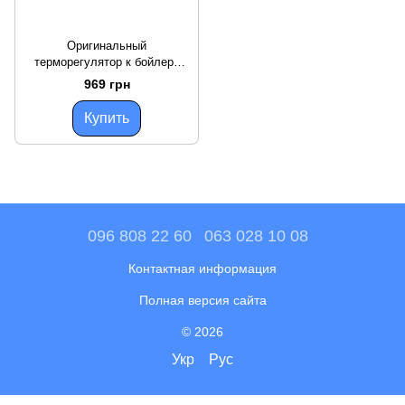
Оригинальный
терморегулятор к бойлеру
BOSCH (art. 87387056670) 16
969 грн
A с аварийным отсекателем
Купить
096 808 22 60
063 028 10 08
Контактная информация
Полная версия сайта
© 2026
Укр
Рус