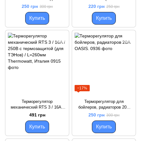
(16 А / 250 В)
на 3 контакта
250 грн
220 грн
300 грн
250 грн
Купить
Купить
−17%
Терморегулятор
Терморегулятор для
механический RTS 3 / 16А /
бойлеров, радиаторов 20А
250В с термозащитой (для
OASIS.
491 грн
250 грн
300 грн
ТЭНов) / L=260мм Thermowatt,
Италия
Купить
Купить