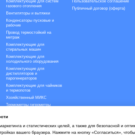
Комплектующие для систем
Пользовательское соглашение
газового отопления
Публичный договор (оферта)
Вентиляторы и вытяжки
Конденсаторы пусковые и
рабочие
Провод термостойкий на
метраж
Комплектующие для
стиральных машин
Комплектующие для
холодильного оборудования
Комплектующие для
дистилляторов и
парогенераторов
Комплектующие для чайников
и термопотов
Хозяйственный МИКС
Термометры гигрометры
термоманометры
ости
Терморегуляторы,
термостаты, регуляторы
маркетинга и статистических целей, а также для безопасной и опт
температуры
тройках вашего браузера. Нажмите на кнопку «Согласиться», чтобы