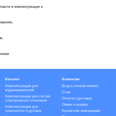
пчасти и комлектующие к:
ованию,
м,
,
хники
Каталог
Клиентам
Комплектующие для
Вход в личный кабинет
водонагревателей
О нас
Комплектующие для систем
Оплата и доставка
электрического отопления
Обмен и возврат
Комплектующие для
электроплит и духовок
Контактная информация