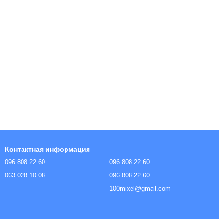
Контактная информация
096 808 22 60
096 808 22 60
063 028 10 08
096 808 22 60
100mixel@gmail.com