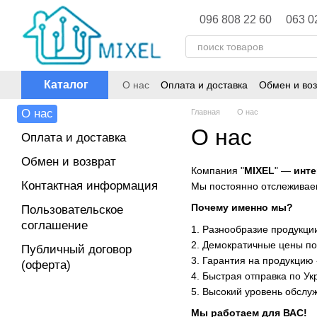
Перейти к основному контенту
096 808 22 60
063 0
Каталог
О нас
Оплата и доставка
Обмен и воз
О нас
Главная
О нас
О нас
Оплата и доставка
Обмен и возврат
Компания "
MIXEL
" —
инте
Контактная информация
Мы постоянно отслеживаем
Почему именно мы?
Пользовательское
соглашение
1. Разнообразие продукци
2. Демократичные цены п
Публичный договор
3. Гарантия на продукцию
(оферта)
4. Быстрая отправка по Ук
5. Высокий уровень обслу
Мы работаем для ВАС!