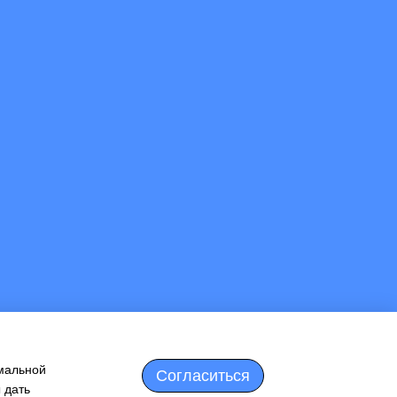
имальной
Согласиться
 дать