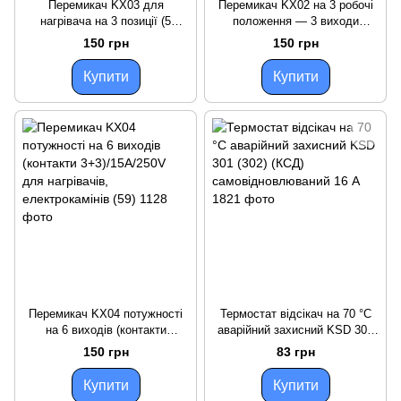
Перемикач KX03 для
Перемикач KX02 на 3 робочі
нагрівача на 3 позиції (5
положення — 3 виходи
виходів 3*2)
(контакти 3+0)/16A/250V для
150 грн
150 грн
нагрівачів, комірів
Купити
Купити
Перемикач KX04 потужності
Термостат відсікач на 70 °C
на 6 виходів (контакти
аварійний захисний KSD 301
3+3)/15A/250V для нагрівачів,
(302) (КСД)
150 грн
83 грн
електрокамінів (59)
самовідновлюваний 16 А
Купити
Купити