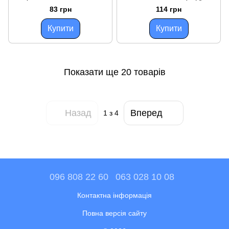
(302) (КСД)
195°С
83 грн
114 грн
самовідновлюваний 16 А
самовостанавливающийся
16А
Купити
Купити
Показати ще 20 товарів
Назад
Вперед
1
з 4
096 808 22 60
063 028 10 08
Контактна інформація
Повна версія сайту