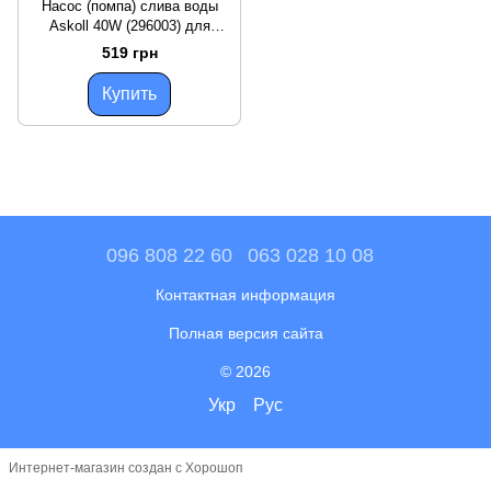
Насос (помпа) слива воды
Askoll 40W (296003) для
стиральных машин LG, AEG,
519 грн
Gorenje, Hansa, Samsung,
Whirpoll
Купить
096 808 22 60
063 028 10 08
Контактная информация
Полная версия сайта
© 2026
Укр
Рус
Интернет-магазин создан с Хорошоп