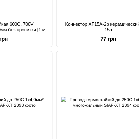
йкая 600С, 700V
Коннектор XF15A-2p керамически
мм без пропитки [1 м]
15a
 грн
77 грн