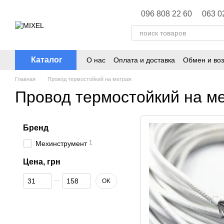
Перейти к основному контенту
096 808 22 60
063 0
Каталог
О нас
Оплата и доставка
Обмен и воз
Главная
Провод термостойкий на метраж
Провод термостойкий на м
Бренд
1
Мехинструмент
Цена, грн
От Цена, грн
До Цена, грн
OK