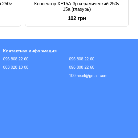
й 250v
Коннектор XF15A-3p керамический 250v
15a (глазурь)
102 грн
Контактная информация
096 808 22 60
096 808 22 60
063 028 10 08
096 808 22 60
100mixel@gmail.com