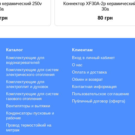
p керамический 250v
Коннектор XF30A-2p керамически
0a
30a
 грн
80 грн
Каталог
Клиентам
Комплектующие для
Вход в личный кабинет
водонагревателей
О нас
Комплектующие для систем
Оплата и доставка
электрического отопления
Обмен и возврат
Комплектующие для
электроплит и духовок
Контактная информация
Комплектующие для систем
Пользовательское соглашение
газового отопления
Публичный договор (оферта)
Вентиляторы и вытяжки
Конденсаторы пусковые и
рабочие
Провод термостойкий на
метраж