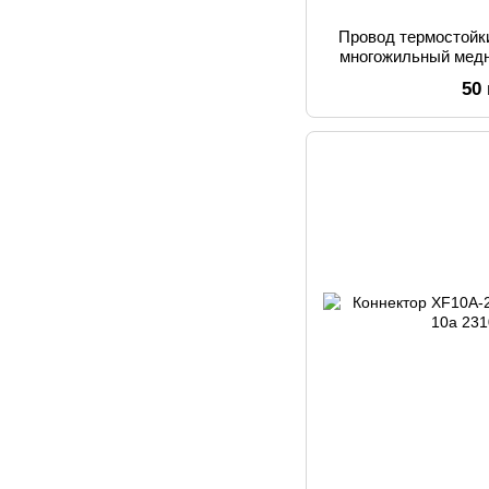
Провод термостойк
многожильный медн
50