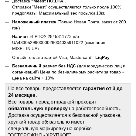
Доставка
"Meest ПОШТА
".
Отправки "Meest" осуществляются
только после 100%
предоплаты.
Максимальный вес посылки 10кг.
Наложенный платеж
(Только Новая Почта, заказ от 200
грн)
На счет
ЕГРПОУ 2845311773 п/р:
UA433052990000026004035911022 (компания
MIXEL.IN.UA)
Онлайн-оплата картой Visa, Mastercard -
LiqPay
Безналичный расчет без НДС
(для юридических лиц и
организаций) Цена по безналичному расчету за товар =
цена на сайте + 10%
На все товары предоставляется
гарантия от 3 до
24 месяцев.
Все товары перед отправкой проходят
обязательную проверку
на работоспособность.
Доставка осуществляется в безопасной упаковке,
хрупкий товар обязательно имеет
специальную маркировку на коробке -
"ОСТОРОЖНО - ХРУПКОЕ".