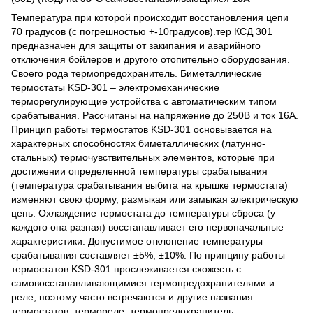
Температура при которой происходит восстановления цепи
70 градусов (с погрешностью +-10градусов).тер КСД 301
предназначен для защиты от закипания и аварийного
отключения бойлеров и другого отопительно оборудования.
Своего рода термопредохранитель. Биметаллические
термостаты KSD-301 – электромеханические
терморегулирующие устройства с автоматическим типом
срабатывания. Рассчитаны на напряжение до 250В и ток 16А.
Принцип работы термостатов KSD-301 основывается на
характерных способностях биметаллических (латунно-
стальных) термочувствительных элементов, которые при
достижении определенной температуры срабатывания
(температура срабатывания выбита на крышке термостата)
изменяют свою форму, размыкая или замыкая электрическую
цепь. Охлаждение термостата до температуры сброса (у
каждого она разная) восстанавливает его первоначальные
характеристики. Допустимое отклонение температуры
срабатывания составляет ±5%, ±10%. По принципу работы
термостатов KSD-301 прослеживается схожесть с
самовосстанавливающимися термопредохранителями и
реле, поэтому часто встречаются и другие названия
термостатов: термореле, термопредохранитель,