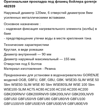
Оригинальная прокладка под фланец бойлера gorenje
482939
Наружный диаметр 120мм, 6 отверстий диаметром 8мм
усиленных металлическими вставками.
Основное назначение :
- надежная фиксация нагревательного элемента (колбы) в
баке
- предотвращение утечки воды в месте крепления тэна
Технические характеристики
Круглая, в виде ромашки
Диаметр внутренний ― 90 мм
Диаметр наружный максимальный ― 155 мм.
Отверстия под 6 болтов
Материал изготовления - Резина
Предназначен для установки в водонагревателях GORENJE
моделей OGB, GBFU, GBF, GBU, GBK: WSE30-SLIM WSE 50
Slim WSE50-SLIM WSE 80 Slim WSE80SLIM WSE 100 Slim
WSE100-SLIM AC75 AC80 AC100 AC150 AC200 AC200
GBK200RN/V/ GBK200RN/V9 GBK200LN/V/ GBK200LN/V9
GBFU50 GBFU50/V9 GBFU80 GBFU80/V9 GBFU100
GBFU100/V9 GBFU50E/V9 GBFU50E/V9 GBFU80E/V9