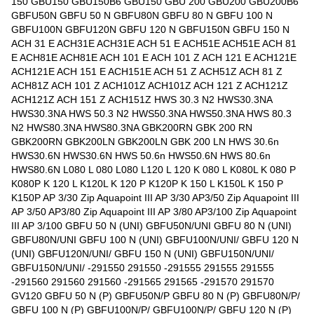
150 GBU150 GBU150B6 GBU150 GBU 200 GBU200 GBU200B6
GBFU50N GBFU 50 N GBFU80N GBFU 80 N GBFU 100 N
GBFU100N GBFU120N GBFU 120 N GBFU150N GBFU 150 N
ACH 31 E ACH31E ACH31E ACH 51 E ACH51E ACH51E ACH 81
E ACH81E ACH81E ACH 101 E ACH 101 Z ACH 121 E ACH121E
ACH121E ACH 151 E ACH151E ACH 51 Z ACH51Z ACH 81 Z
ACH81Z ACH 101 Z ACH101Z ACH101Z ACH 121 Z ACH121Z
ACH121Z ACH 151 Z ACH151Z HWS 30.3 N2 HWS30.3NA
HWS30.3NA HWS 50.3 N2 HWS50.3NA HWS50.3NA HWS 80.3
N2 HWS80.3NA HWS80.3NA GBK200RN GBK 200 RN
GBK200RN GBK200LN GBK200LN GBK 200 LN HWS 30.6n
HWS30.6N HWS30.6N HWS 50.6n HWS50.6N HWS 80.6n
HWS80.6N L080 L 080 L080 L120 L 120 K 080 L K080L K 080 P
K080P K 120 L K120L K 120 P K120P K 150 L K150L K 150 P
K150P AP 3/30 Zip Aquapoint III AP 3/30 AP3/50 Zip Aquapoint III
AP 3/50 AP3/80 Zip Aquapoint III AP 3/80 AP3/100 Zip Aquapoint
III AP 3/100 GBFU 50 N (UNI) GBFU50N/UNI GBFU 80 N (UNI)
GBFU80N/UNI GBFU 100 N (UNI) GBFU100N/UNI/ GBFU 120 N
(UNI) GBFU120N/UNI/ GBFU 150 N (UNI) GBFU150N/UNI/
GBFU150N/UNI/ -291550 291550 -291555 291555 291555
-291560 291560 291560 -291565 291565 -291570 291570
GV120 GBFU 50 N (P) GBFU50N/P GBFU 80 N (P) GBFU80N/P/
GBFU 100 N (P) GBFU100N/P/ GBFU100N/P/ GBFU 120 N (P)