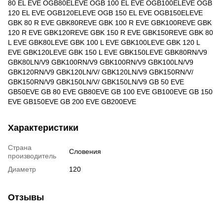
80 EL EVE OGB80ELEVE OGB 100 EL EVE OGB100ELEVE OGB
120 EL EVE OGB120ELEVE OGB 150 EL EVE OGB150ELEVE
GBK 80 R EVE GBK80REVE GBK 100 R EVE GBK100REVE GBK
120 R EVE GBK120REVE GBK 150 R EVE GBK150REVE GBK 80
L EVE GBK80LEVE GBK 100 L EVE GBK100LEVE GBK 120 L
EVE GBK120LEVE GBK 150 L EVE GBK150LEVE GBK80RN/V9
GBK80LN/V9 GBK100RN/V9 GBK100RN/V9 GBK100LN/V9
GBK120RN/V9 GBK120LN/V/ GBK120LN/V9 GBK150RN/V/
GBK150RN/V9 GBK150LN/V/ GBK150LN/V9 GB 50 EVE
GB50EVE GB 80 EVE GB80EVE GB 100 EVE GB100EVE GB 150
EVE GB150EVE GB 200 EVE GB200EVE
Характеристики
Страна
Словения
производитель
Диаметр
120
Отзывы