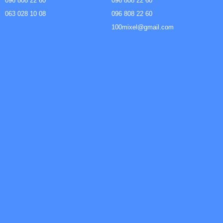
096 808 22 60
096 808 22 60
063 028 10 08
096 808 22 60
100mixel@gmail.com