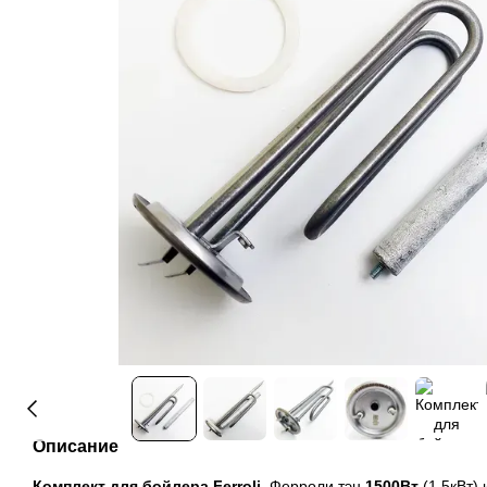
Описание
Комплект для бойлера Ferroli
, Ферроли тэн
1500Вт
(1,5кВт)