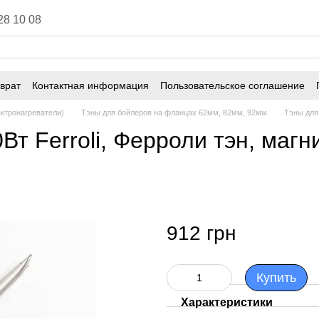
28 10 08
врат
Контактная информация
Пользовательское соглашение
ектронагреватели)
Тэны для бойлеров на фланцах 62мм, 82мм, 92мм
Тэны для
т Ferroli, Ферроли тэн, магн
912 грн
Купить
Характеристики