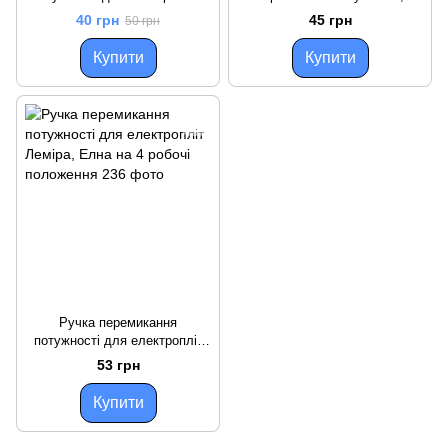
Мрія, Злата, Леміра, Елна,
таймерів, терморегуляторів
40 грн
45 грн
50 грн
Термія та ін. на п'ять
Туреччина
положень
Купити
Купити
Ручка перемикання
потужності для електропліт
Леміра, Елна на 4 робочі
53 грн
положення
Купити