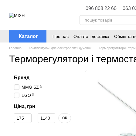
Перейти до основного контенту
096 808 22 60
063 0
Каталог
Про нас
Оплата і доставка
Обмін та 
Головна
Комплектуючі для електроплит і духовок
Терморегулятори і терм
Терморегулятори і термост
Бренд
5
MMG SZ
5
EGO
Ціна, грн
Від Ціна, грн
До Ціна, грн
ОК