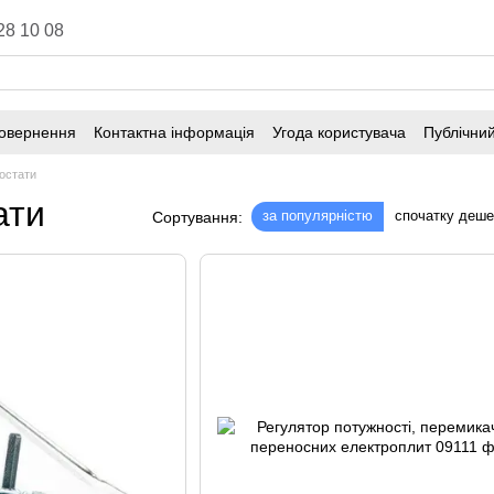
28 10 08
повернення
Контактна інформація
Угода користувача
Публічний
остати
ати
за популярністю
спочатку деш
Сортування: