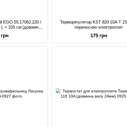
й EGO 55.17062.220 /
Терморегулятор KST 820 10А Т 15
/ L = 105 см (довжина
переносних електроплит
духовки Indesit
 грн
175 грн