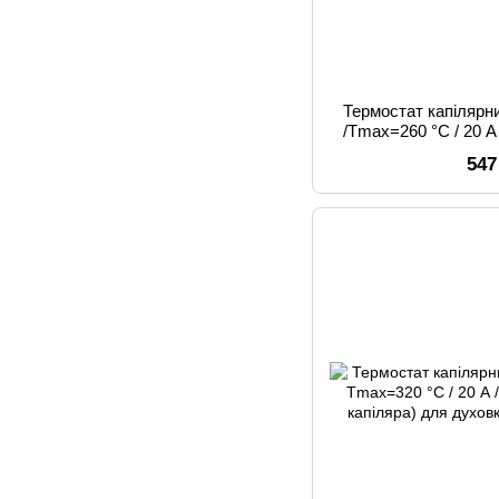
Термостат капілярн
/Tmax=260 °C / 20 А
капіляра) для 
547