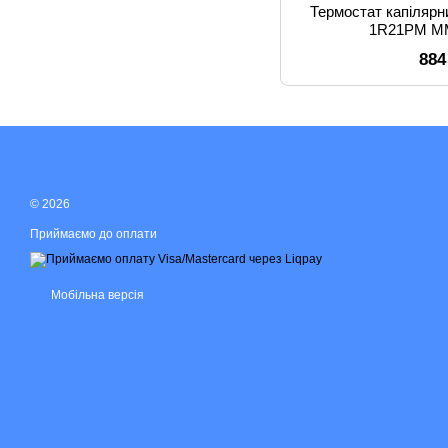
Термостат капіляр
1R21PM M
884
© 2026
Приймаємо до оплати
Мобільна версія