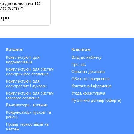
ний двополюсний TC-
MG-2/200°C
 грн
Каталог
Клієнтам
Комплектуючі для
Вхід до кабінету
водонагрівачів
Про нас
Комплектуючі для систем
Оплата і доставка
електричного опалення
Обмін та повернення
Комплектуючі для
електроплит і духовок
Контактна інформація
Комплектуючі для систем
Угода користувача
газового опалення
Публічний договір (оферта)
Вентилятори і витяжки
Конденсатори пускові та
робочі
Провід термостійкий на
метраж