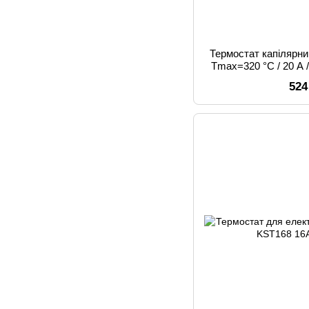
Термостат капілярни
Tmax=320 °C / 20 А 
капіляра) для 
524