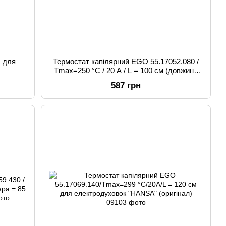
ч для
Термостат капілярний EGO 55.17052.080 /
Tmax=250 °C / 20 А / L = 100 см (довжина
капіляра) для духовки ARISTON
587 грн