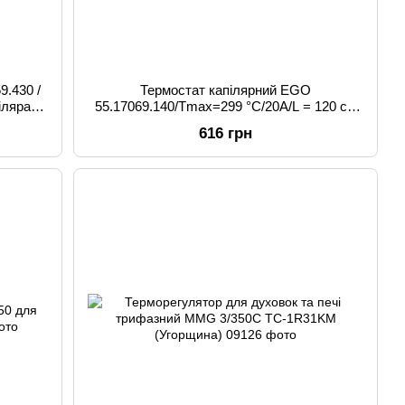
9.430 /
Термостат капілярний EGO
іляра =
55.17069.140/Tmax=299 °C/20А/L = 120 см
для електродуховок "HANSA" (оригінал)
616 грн