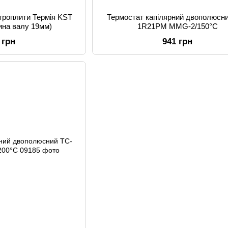
троплити Термія KST
Термостат капілярний двополюсн
ина валу 19мм)
1R21PM MMG-2/150°C
 грн
941 грн