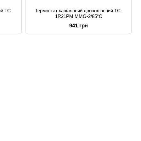
ий TC-
Термостат капілярний двополюсний TC-
1R21PM MMG-2/85°C
941 грн