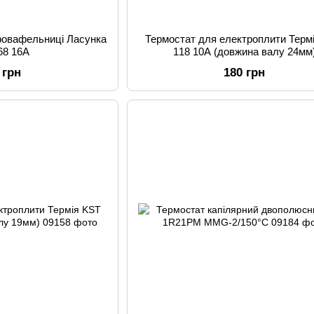
ровафельниці Ласунка
Термостат для електроплити Терм
68 16A
118 10A (довжина валу 24мм
 грн
180 грн