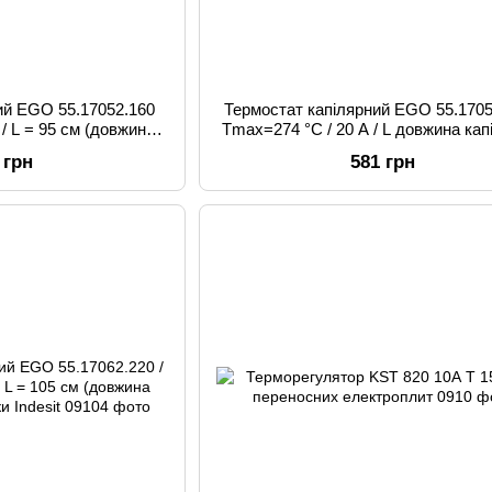
ий EGO 55.17052.160
Термостат капілярний EGO 55.1705
 / L = 95 см (довжина
Tmax=274 °C / 20 А / L довжина кап
духовок "GEFEST"
85 см для духовок Zanussi
 грн
581 грн