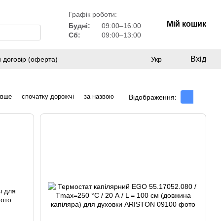
Графік роботи:
Мій кошик
Будні:
09:00–16:00
Сб:
09:00–13:00
Вхід
 договір (оферта)
Укр
евше
спочатку дорожчі
за назвою
Відображення: