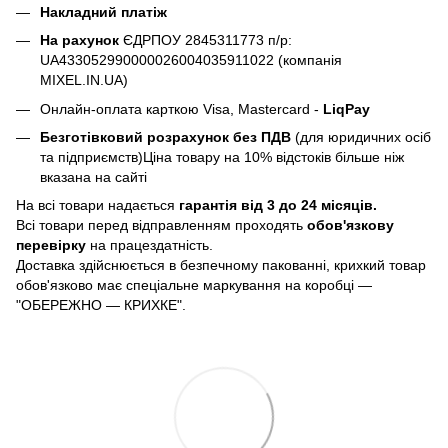
Накладний платіж
На рахунок
ЄДРПОУ 2845311773 п/р:
UA433052990000026004035911022 (компанія
MIXEL.IN.UA)
Онлайн-оплата карткою Visa, Mastercard -
LiqPay
Безготівковий розрахунок без ПДВ
(для юридичних осіб
та підприємств)Ціна товару на 10% відстоків більше ніж
вказана на сайті
На всі товари надається
гарантія від 3 до 24 місяців.
Всі товари перед відправленням проходять
обов'язкову
перевірку
на працездатність.
Доставка здійснюється в безпечному пакованні, крихкий товар
обов'язково має спеціальне маркування на коробці —
"ОБЕРЕЖНО — КРИХКЕ".