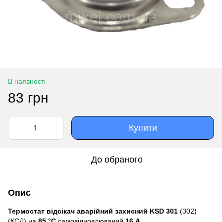
В наявності
83 грн
Купити
До обраного
Опис
Термостат відсікач аварійний захисний KSD 301
(302)
(КСД) на
85 °C
самовідновлюваний
16 А