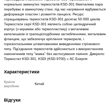
нормально замкнутих термостатів KSD-301 біметалева пара
перебуває в замкнутому стані, під час нагрівання відбувається
деформація пластин і розмиття ланцюга. Ресурс
спрацьовувань термостатів KSD-301 досягає 50 000 циклів.
Термостати серії KSD-301 являють собою циліндричний
корпус (з кераміки або термопластику) з металевим
капелюшком із трапецієподібними заглибленнями, металевим
фланцем, що забезпечує кріплення термореле, і
горизонтальними штампованими виведеннями стрічкового
типу. Під'єднання термостатів здійснюється з використанням
наконечників типу "мама" без застосування паяння. Джерело:
Термостат KSD-301, KSDI (KSD-9700) » АС Енергія
Характеристики
Країна
Китай
виробник
Відгуки