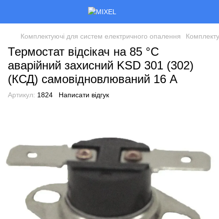
Комплектуючі для систем електричного опалення
Комплекту
Термостат відсікач на 85 °C
аварійний захисний KSD 301 (302)
(КСД) самовідновлюваний 16 А
Артикул:
1824
Написати відгук