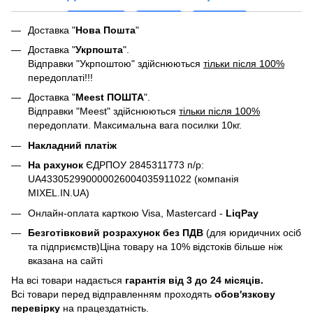
Доставка "
Нова Пошта
"
Доставка "
Укрпошта
".
Відправки "Укрпоштою" здійснюються
тільки після 100%
передоплаті!!!
Доставка "
Meest ПОШТА
".
Відправки "Meest" здійснюються
тільки після 100%
передоплати. Максимальна вага посилки 10кг.
Накладний платіж
На рахунок
ЄДРПОУ 2845311773 п/р:
UA433052990000026004035911022 (компанія
MIXEL.IN.UA)
Онлайн-оплата карткою Visa, Mastercard -
LiqPay
Безготівковий розрахунок без ПДВ
(для юридичних осіб
та підприємств)Ціна товару на 10% відстоків більше ніж
вказана на сайті
На всі товари надається
гарантія від 3 до 24 місяців.
Всі товари перед відправленням проходять
обов'язкову
перевірку
на працездатність.