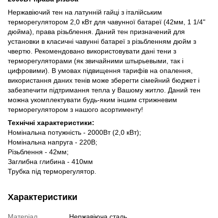
Нержавіючий тен на латунній гайці з італійським
терморегулятором 2,0 кВт для чавунної батареї (42мм, 1 1/4"
дюйма), права різьблення. Даний тен призначений для
установки в класичні чавунні батареї з різьбленням дюйм з
чвертю. Рекомендовано використовувати дані тени з
терморегуляторами (як звичайними штырьевыми, так і
цифровими). В умовах підвищення тарифів на опалення,
використання даних тенів може зберегти сімейний бюджет і
забезпечити підтримання тепла у Вашому житло. Даний тен
можна укомплектувати будь-яким іншим стрижневим
терморегулятором з нашого асортименту!
Технічні характеристики:
Номінальна потужність - 2000Вт (2,0 кВт);
Номінальна напруга - 220В;
Різьблення - 42мм;
Заглибна глибина - 410мм
Трубка під терморегулятор.
Характеристики
Матеріал
Нержавіюча сталь