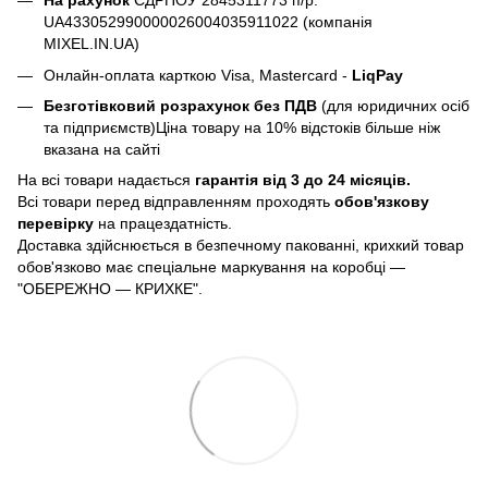
На рахунок
ЄДРПОУ 2845311773 п/р:
UA433052990000026004035911022 (компанія
MIXEL.IN.UA)
Онлайн-оплата карткою Visa, Mastercard -
LiqPay
Безготівковий розрахунок без ПДВ
(для юридичних осіб
та підприємств)Ціна товару на 10% відстоків більше ніж
вказана на сайті
На всі товари надається
гарантія від 3 до 24 місяців.
Всі товари перед відправленням проходять
обов'язкову
перевірку
на працездатність.
Доставка здійснюється в безпечному пакованні, крихкий товар
обов'язково має спеціальне маркування на коробці —
"ОБЕРЕЖНО — КРИХКЕ".