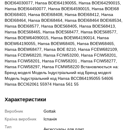
BOEI64030077, Hansa BOEI64190055, Hansa BOEI64290015,
Hansa BOEI64450077, Hansa BOEI64590015, Hansa BOEI68
BOEI68403, Hansa BOEI68408, Hansa BOEI68412, Hansa
BOEI68464, Hansa BOEI68464, Hansa BOEI68464 BOEI68534,
Hansa BOEI68577, Hansa BOES68405, Hansa BOES68413,
Hansa BOES68465, Hansa BOES68477, Hansa BOES68577,
Hansa BOEW64090015, Hansa BOEW64190014, Hansa
BOEW64190055, Hansa BOEW68405, Hansa BOEW68465,
Hansa BOEW68477, Hansa BOE 8210, Hansa FCEW682109,
Hansa FCEW68220, Hansa FCIW53200, Hansa FCIW58201,
Hansa FCIW58201, Hansa FCIW58201 , Hansa FCIW58277,
Hansa FCIW58297, Hansa FCMW58220 Встановлюється на:
Бренд моделі Модель Індустріальний код Бренд моделі
Модель Індустріальний код Hansa BCCB64195055 54606
Hansa BCCI62061 55974 Hansa 561 55
Характеристики
Виробник
Gottak
Країна виробник
Іспанія
Тип
Аксессуары для плит