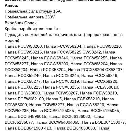
Amica.
Номінальна сила струму 16A.
Номінальна напруга 250V.
Виробник Gottak.
Країна виробництва Іспанія.
Підходить до моделей електричних плит (перераховані не всі
моделі)
Hansa FCCW58200, Hansa FCCW58204, Hansa FCCW58210,
Hansa FCCW58215, Hansa FCCW58225 CW58242, Hansa
FCCW58245, Hansa FCCW58246, Hansa FCCW58255, Hansa
FCCW58277, Hansa FCCW68200, Hansa FCCW68204, Hansa
FCCX58204, Hansa FCCX58204, Hansa FCCX58204 CX58237,
Hansa FCCX58240, Hansa FCCX58245, Hansa FCCX58246,
Hansa FCCX58277, Hansa FCCX68219, Hansa FCCX68220,
Hansa FCCX68225, Hansa FCCX68235, Hansa FCEW58010,
Hansa FCIW53800, Hansa FCIW58207, Hansa FCEW58210,
Hansa FCEW682109, Hansa 5, Hansa FCEX58210, Hansa
FCIW53000, Hansa FCIW58277, Hansa FCCW58226, Hansa
FCCW58235, Hansa BCCB64195055 , Hansa BCCI64195055,
Hansa BCCI64596015, Hansa BCCI66136030, Hansa
BCCI66136077, Hansa BCCW64004055, Hansa BOEB64130077,
Hansa BOEB641900 413, Hansa BOEI64030030, Hansa