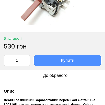
В наявності
530 грн
Купити
До обраного
Опис
Десятипозиційний карболітовий перемикач Gottak 7La
800810K
для електроплит та духових шаф
Hansa, Kaiser,