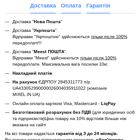
Доставка
Оплата
Гарантія
Доставка "
Нова Пошта
"
Доставка "
Укрпошта
".
Відправки "Укрпоштою" здійснюються
тільки після 100%
передоплаті!!!
Доставка "
Meest ПОШТА
".
Відправки "Meest" здійснюються
тільки після 100%
передоплати. Максимальна вага посилки 10кг.
Накладний платіж
На рахунок
ЄДРПОУ 2845311773 п/р:
UA433052990000026004035911022 (компанія
MIXEL.IN.UA)
Онлайн-оплата карткою Visa, Mastercard -
LiqPay
Безготівковий розрахунок без ПДВ
(для юридичних осіб
та підприємств)Ціна товару на 10% відстоків більше ніж
вказана на сайті
На всі товари надається
гарантія від 3 до 24 місяців.
Всі товари перед відправленням проходять
обов'язкову