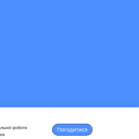
альної роботи
Погодитися
 на