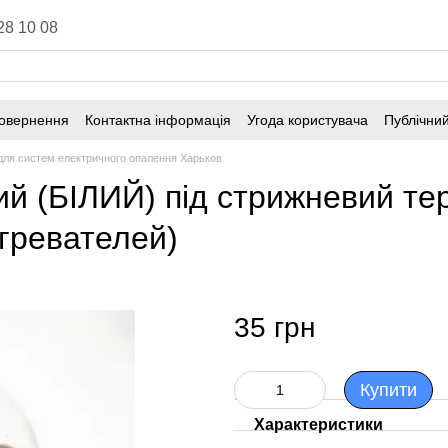
28 10 08
повернення
Контактна інформація
Угода користувача
Публічний
для систем електричного опалення Харьков
ий (БІЛИЙ) під стрижневий те
огревателей)
35 грн
Купити
Характеристики