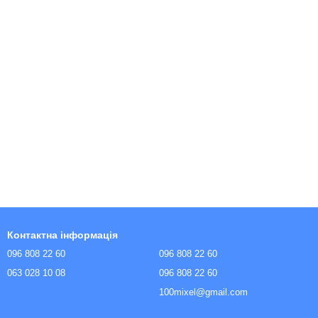
Контактна інформація
096 808 22 60
096 808 22 60
063 028 10 08
096 808 22 60
100mixel@gmail.com