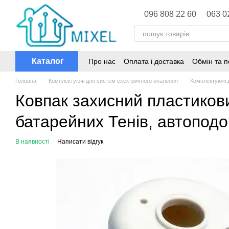
Перейти до основного контенту
096 808 22 60
063 0
Каталог
Про нас
Оплата і доставка
Обмін та 
Головна
Комплектуючі для систем електричного опалення
Комплектуючі 
Ковпак захисний пластиков
батарейних Тенів, автопод
В наявності
Написати відгук