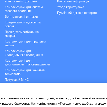
електроплит і духовок
Контактна інформація
Комплектуючі для систем
Угода користувача
газового опалення
Публічний договір (оферта)
Вентилятори і витяжки
Конденсатори пускові та
робочі
Провід термостійкий на
метраж
Комплектуючі для пральних
машин
Комплектуючі для
холодильного обладнання
Комплектуючі для
дистиляторів і парогенераторів
Комплектуючі для чайників і
термопотів
Побутовий МІКС
Термометри і гігрометри
термоманометры
Терморегулятори, термостати,
 маркетингу та статистичних цілей, а також для безпечної та оптим
регулятори температури
х вашого браузера. Натисніть кнопку «Погодитися», щоб дати згоду