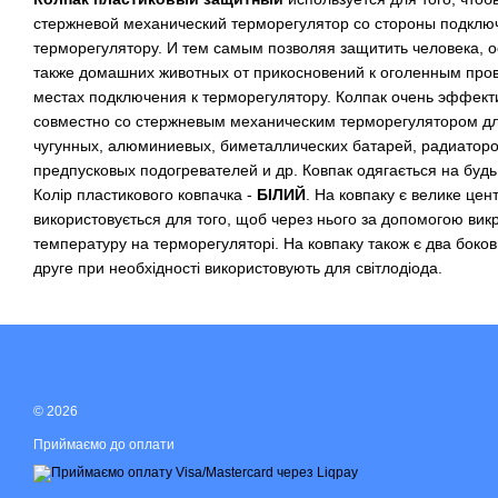
стержневой механический терморегулятор со стороны подклю
терморегулятору. И тем самым позволяя защитить человека, о
также домашних животных от прикосновений к оголенным про
местах подключения к терморегулятору. Колпак очень эффект
совместно со стержневым механическим терморегулятором д
чугунных, алюминиевых, биметаллических батарей, радиаторо
предпусковых подогревателей и др. Ковпак одягається на буд
Колір пластикового ковпачка -
БІЛИЙ
. На ковпаку є велике цен
використовується для того, щоб через нього за допомогою вик
температуру на терморегуляторі. На ковпаку також є два бокови
друге при необхідності використовують для світлодіода.
© 2026
Приймаємо до оплати