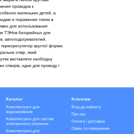
чения проводов к
собенно маленьких детей, а
водам и поражения током в
ивен для использования
ля ТЭНов батарейных для
в, автоподогревателей,
ь терморегулятор круглої форми.
тральне отвір, який
рутки виставляти необхідну
х отворів, одне для проводу і
Каталог
Клієнтам
Комплектуючі для
Вхід до кабінету
водонагрівачів
Про нас
Комплектуючі для систем
Оплата і доставка
електричного опалення
Обмін та повернення
Комплектуючі для