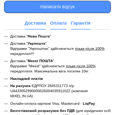
Написати відгук
Доставка
Оплата
Гарантія
Доставка "
Нова Пошта
"
Доставка "
Укрпошта
".
Відправки "Укрпоштою" здійснюються
тільки після 100%
передоплаті!!!
Доставка "
Meest ПОШТА
".
Відправки "Meest" здійснюються
тільки після 100%
передоплати. Максимальна вага посилки 10кг.
Накладний платіж
На рахунок
ЄДРПОУ 2845311773 п/р:
UA433052990000026004035911022 (компанія
MIXEL.IN.UA)
Онлайн-оплата карткою Visa, Mastercard -
LiqPay
Безготівковий розрахунок без ПДВ
(для юридичних осіб