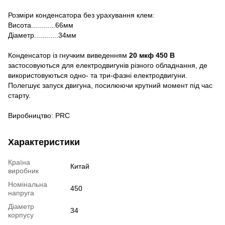
Розміри конденсатора без урахування клем:
Висота............66мм
Діаметр............34мм
Конденсатор із гнучким виведенням
20 мкф 450 В
застосовуються для електродвигунів різного обладнання, де
використовуються одно- та три-фазні електродвигуни.
Полегшує запуск двигуна, посилюючи крутний момент під час
старту.
Виробництво: PRC
Характеристики
Країна
Китай
виробник
Номінальна
450
напруга
Діаметр
34
корпусу