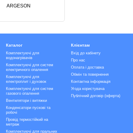
ARGESON
Каталог
Клієнтам
Комплектуючі для
Вхід до кабінету
водонагрівачів
Про нас
Комплектуючі для систем
Оплата і доставка
електричного опалення
Обмін та повернення
Комплектуючі для
електроплит і духовок
Контактна інформація
Комплектуючі для систем
Угода користувача
газового опалення
Публічний договір (оферта)
Вентилятори і витяжки
Конденсатори пускові та
робочі
Провід термостійкий на
метраж
Комплектуючі для пральних