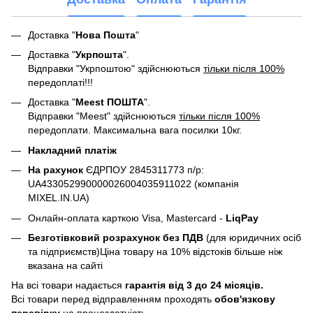
Доставка "
Нова Пошта
"
Доставка "
Укрпошта
".
Відправки "Укрпоштою" здійснюються
тільки після 100%
передоплаті!!!
Доставка "
Meest ПОШТА
".
Відправки "Meest" здійснюються
тільки після 100%
передоплати. Максимальна вага посилки 10кг.
Накладний платіж
На рахунок
ЄДРПОУ 2845311773 п/р:
UA433052990000026004035911022 (компанія
MIXEL.IN.UA)
Онлайн-оплата карткою Visa, Mastercard -
LiqPay
Безготівковий розрахунок без ПДВ
(для юридичних осіб
та підприємств)Ціна товару на 10% відстоків більше ніж
вказана на сайті
На всі товари надається
гарантія від 3 до 24 місяців.
Всі товари перед відправленням проходять
обов'язкову