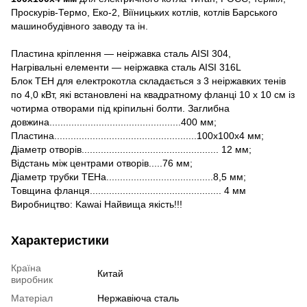
Проскурів-Термо, Еко-2, Віїницьких котлів, котлів Барського
машинобудівного заводу та ін.
Пластина кріплення — неіржавка сталь AISI 304,
Нагрівальні елементи — неіржавка сталь AISI 316L
Блок ТЕН для електрокотла складається з 3 неіржавких тенів
по 4,0 кВт, які встановлені на квадратному фланці 10 х 10 см із
чотирма отворами під кріпильні болти. Заглибна
довжина................................................400 мм;
Пластина....................................................100х100х4 мм;
Діаметр отворів.................................................. 12 мм;
Відстань між центрами отворів.....76 мм;
Діаметр трубки ТЕНа.......................................8,5 мм;
Товщина фланця................................................ 4 мм
Виробництво: Kawai Найвища якість!!!
Характеристики
Країна
Китай
виробник
Матеріал
Нержавіюча сталь