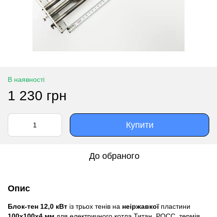
В наявності
1 230 грн
Купити
До обраного
Опис
Блок-тен 12,0 кВт
із трьох тенів на
неіржавкої
пластини
100х100х4 мм
для електричного котла Титан, РОСС, термія,