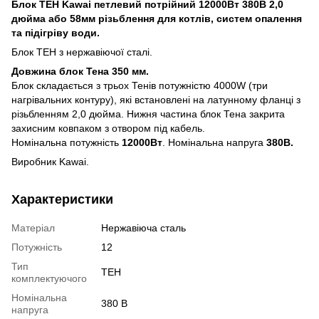
Блок ТЕН Kawai петлевий потрійний 12000Вт 380В 2,0
дюйма або 58мм різьблення для котлів, систем опалення
та підігріву води.
Блок ТЕН з нержавіючої сталі.
Довжина блок Тена 350 мм.
Блок складається з трьох Тенів потужністю 4000W (три
нагрівальних контуру), які встановлені на латунному фланці з
різьбленням 2,0 дюйма. Нижня частина блок Тена закрита
захисним ковпаком з отвором під кабель.
Номінальна потужність
12000Вт
. Номінальна напруга
380В.
Виробник Kawai.
Характеристики
Матеріал
Нержавіюча сталь
Потужність
12
Тип
ТЕН
комплектуючого
Номінальна
380 В
напруга