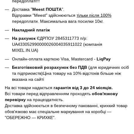
передоплаті!!!
Доставка "
Meest ПОШТА
".
Відправки "Meest" здійснюються
тільки після 100%
передоплати. Максимальна вага посилки 10кг.
Накладний платіж
На рахунок
ЄДРПОУ 2845311773 п/р:
UA433052990000026004035911022 (компанія
MIXEL.IN.UA)
Онлайн-оплата карткою Visa, Mastercard -
LiqPay
Безготівковий розрахунок без ПДВ
(для юридичних осіб
та підприємств)Ціна товару на 10% відстоків більше ніж
вказана на сайті
На всі товари надається
гарантія від 3 до 24 місяців.
Всі товари перед відправленням проходять
обов'язкову
перевірку
на працездатність.
Доставка здійснюється в безпечному пакованні, крихкий товар
обов'язково має спеціальне маркування на коробці —
"ОБЕРЕЖНО — КРИХКЕ".